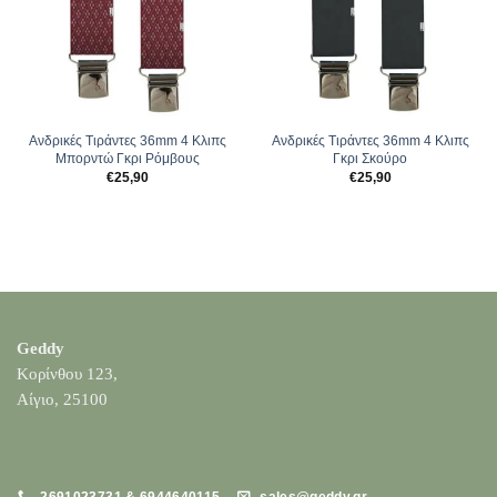
Ανδρικές Tιράντες 36mm 4 Κλιπς
Ανδρικές Tιράντες 36mm 4 Κλιπς
Μπορντώ Γκρι Ρόμβους
Γκρι Σκούρο
€
25,90
€
25,90
Geddy
Κορίνθου 123,
Αίγιο, 25100
2691023731 & 6944640115
sales@geddy.gr