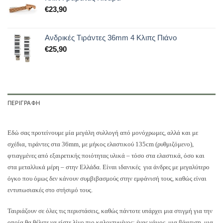
€
23,90
Ανδρικές Tιράντες 36mm 4 Κλιπς Πιάνο
€
25,90
ΠΕΡΙΓΡΑΦΉ
Εδώ σας προτείνουμε μία μεγάλη συλλογή από μονόχρωμες, αλλά και με
σχέδια, τιράντες στα 36mm, με μήκος ελαστικού 135cm (ρυθμιζόμενο),
φτιαγμένες από εξαιρετικής ποιότητας υλικά – τόσο στα ελαστικά, όσο και
στα μεταλλικά μέρη – στην Ελλάδα. Είναι ιδανικές για άνδρες με μεγαλύτερο
όγκο που όμως δεν κάνουν συμβιβασμούς στην εμφάνισή τους, καθώς είναι
εντυπωσιακές στο στήσιμό τους.
Ταιριάζουν σε όλες τις περιστάσεις, καθώς πάντοτε υπάρχει μια στιγμή για την
οποία θα θέλετε να είστε λίγο πιο καλοντυμένος; ένας γάμος, μια βάφτιση, μια