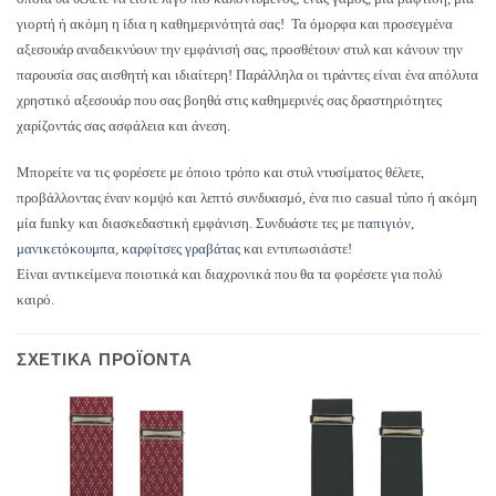
γιορτή ή ακόμη η ίδια η καθημερινότητά σας! Τα όμορφα και προσεγμένα
αξεσουάρ αναδεικνύουν την εμφάνισή σας, προσθέτουν στυλ και κάνουν την
παρουσία σας αισθητή και ιδιαίτερη! Παράλληλα οι τιράντες είναι ένα απόλυτα
χρηστικό αξεσουάρ που σας βοηθά στις καθημερινές σας δραστηριότητες
χαρίζοντάς σας ασφάλεια και άνεση.
Μπορείτε να τις φορέσετε με όποιο τρόπο και στυλ ντυσίματος θέλετε,
προβάλλοντας έναν κομψό και λεπτό συνδυασμό, ένα πιο casual τύπο ή ακόμη
μία funky και διασκεδαστική εμφάνιση. Συνδυάστε τες με
παπιγιόν
,
μανικετόκουμπα
,
καρφίτσες γραβάτας
και εντυπωσιάστε!
Είναι αντικείμενα ποιοτικά και διαχρονικά που θα τα φορέσετε για πολύ
καιρό.
ΣΧΕΤΙΚΆ ΠΡΟΪΌΝΤΑ