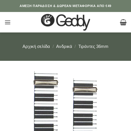
Μετάβαση
ΆΜΕΣΗ ΠΑΡΑΔΟΣΗ & ΔΩΡΕΑΝ ΜΕΤΑΦΟΡΙΚΑ ΑΠΟ €49
στο
περιεχόμενο
Αρχική σελίδα
/
Ανδρικά
/
Τιράντες 36mm