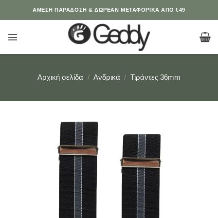
Μετάβαση
ΆΜΕΣΗ ΠΑΡΑΔΟΣΗ & ΔΩΡΕΑΝ ΜΕΤΑΦΟΡΙΚΑ ΑΠΟ €49
στο
περιεχόμενο
Αρχική σελίδα
/
Ανδρικά
/
Τιράντες 36mm