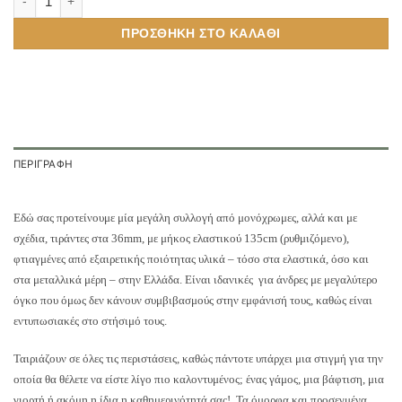
ΠΡΟΣΘΉΚΗ ΣΤΟ ΚΑΛΆΘΙ
ΠΕΡΙΓΡΑΦΉ
Εδώ σας προτείνουμε μία μεγάλη συλλογή από μονόχρωμες, αλλά και με
σχέδια, τιράντες στα 36mm, με μήκος ελαστικού 135cm (ρυθμιζόμενο),
φτιαγμένες από εξαιρετικής ποιότητας υλικά – τόσο στα ελαστικά, όσο και
στα μεταλλικά μέρη – στην Ελλάδα. Είναι ιδανικές για άνδρες με μεγαλύτερο
όγκο που όμως δεν κάνουν συμβιβασμούς στην εμφάνισή τους, καθώς είναι
εντυπωσιακές στο στήσιμό τους.
Ταιριάζουν σε όλες τις περιστάσεις, καθώς πάντοτε υπάρχει μια στιγμή για την
οποία θα θέλετε να είστε λίγο πιο καλοντυμένος; ένας γάμος, μια βάφτιση, μια
γιορτή ή ακόμη η ίδια η καθημερινότητά σας! Τα όμορφα και προσεγμένα