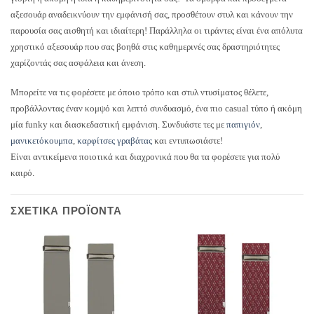
αξεσουάρ αναδεικνύουν την εμφάνισή σας, προσθέτουν στυλ και κάνουν την
παρουσία σας αισθητή και ιδιαίτερη! Παράλληλα οι τιράντες είναι ένα απόλυτα
χρηστικό αξεσουάρ που σας βοηθά στις καθημερινές σας δραστηριότητες
χαρίζοντάς σας ασφάλεια και άνεση.
Μπορείτε να τις φορέσετε με όποιο τρόπο και στυλ ντυσίματος θέλετε,
προβάλλοντας έναν κομψό και λεπτό συνδυασμό, ένα πιο casual τύπο ή ακόμη
μία funky και διασκεδαστική εμφάνιση. Συνδυάστε τες με
παπιγιόν
,
μανικετόκουμπα
,
καρφίτσες γραβάτας
και εντυπωσιάστε!
Είναι αντικείμενα ποιοτικά και διαχρονικά που θα τα φορέσετε για πολύ
καιρό.
ΣΧΕΤΙΚΆ ΠΡΟΪΌΝΤΑ