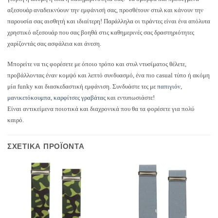
αξεσουάρ αναδεικνύουν την εμφάνισή σας, προσθέτουν στυλ και κάνουν την
παρουσία σας αισθητή και ιδιαίτερη! Παράλληλα οι τιράντες είναι ένα απόλυτα
χρηστικό αξεσουάρ που σας βοηθά στις καθημερινές σας δραστηριότητες
χαρίζοντάς σας ασφάλεια και άνεση.
Μπορείτε να τις φορέσετε με όποιο τρόπο και στυλ ντυσίματος θέλετε,
προβάλλοντας έναν κομψό και λεπτό συνδυασμό, ένα πιο casual τύπο ή ακόμη
μία funky και διασκεδαστική εμφάνιση. Συνδυάστε τες με
παπιγιόν
,
μανικετόκουμπα
,
καρφίτσες γραβάτας
και εντυπωσιάστε!
Είναι αντικείμενα ποιοτικά και διαχρονικά που θα τα φορέσετε για πολύ
καιρό.
ΣΧΕΤΙΚΆ ΠΡΟΪΌΝΤΑ