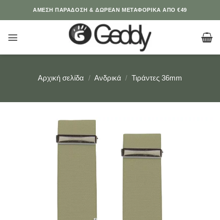
Μετάβαση
ΆΜΕΣΗ ΠΑΡΑΔΟΣΗ & ΔΩΡΕΑΝ ΜΕΤΑΦΟΡΙΚΑ ΑΠΟ €49
στο
περιεχόμενο
Αρχική σελίδα
/
Ανδρικά
/
Τιράντες 36mm