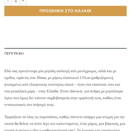
ΠΡΟΣΘΉΚΗ ΣΤΟ ΚΑΛΆΘΙ
ΠΕΡΙΓΡΑΦΉ
Εδώ σας προτείνουμε μία μεγάλη συλλογή από μονόχρωμες, αλλά και με
σχέδια, τιράντες στα 36mm, με μήκος ελαστικού 135cm (ρυθμιζόμενο),
φτιαγμένες από εξαιρετικής ποιότητας υλικά – τόσο στα ελαστικά, όσο και
στα μεταλλικά μέρη – στην Ελλάδα. Είναι ιδανικές για άνδρες με μεγαλύτερο
όγκο που όμως δεν κάνουν συμβιβασμούς στην εμφάνισή τους, καθώς είναι
εντυπωσιακές στο στήσιμό τους.
Ταιριάζουν σε όλες τις περιστάσεις, καθώς πάντοτε υπάρχει μια στιγμή για την
οποία θα θέλετε να είστε λίγο πιο καλοντυμένος; ένας γάμος, μια βάφτιση, μια
γιορτή ή ακόμη η ίδια η καθημερινότητά σας! Τα όμορφα και προσεγμένα