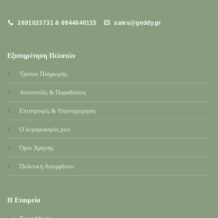
2691023731 & 6944640115
sales@geddy.gr
Εξυπηρέτηση Πελατών
Τρόποι Πληρωμής
Αποστολές & Παραδόσεις
Επιστροφές & Υπαναχώρηση
Ο λογαριασμός μου
Όροι Χρήσης
Πολιτική Απορρήτου
Η Εταιρεία