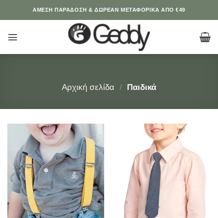
Μετάβαση
ΆΜΕΣΗ ΠΑΡΑΔΟΣΗ & ΔΩΡΕΑΝ ΜΕΤΑΦΟΡΙΚΑ ΑΠΟ €49
στο
περιεχόμενο
Αρχική σελίδα
/
Παιδικά