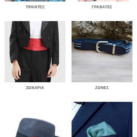
TΙΡΆΝΤΕΣ
ΓΡΑΒΆΤΕΣ
ΖΩΝΆΡΙΑ
ΖΏΝΕΣ