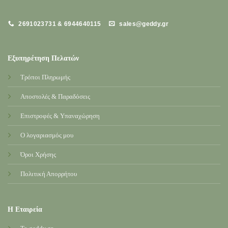
2691023731 & 6944640115
sales@geddy.gr
Εξυπηρέτηση Πελατών
Τρόποι Πληρωμής
Αποστολές & Παραδόσεις
Επιστροφές & Υπαναχώρηση
Ο λογαριασμός μου
Όροι Χρήσης
Πολιτική Απορρήτου
Η Εταιρεία