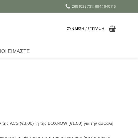
2691023731, 6944640115
ΣΎΝΔΕΣΗ / ΕΓΓΡΑΦΉ
ΙΟΙ ΕΊΜΑΣΤΕ
ών της ACS (€3,00) ή της BOXNOW (€1,50) για την ασφαλή
ορική εταιρία και σε αυτή την περίπτωση δεν υπάρχει η