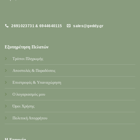
2691023731 & 6944640115
sales@geddy.gr
Εξυπηρέτηση Πελατών
Τρόποι Πληρωμής
Αποστολές & Παραδόσεις
Επιστροφές & Υπαναχώρηση
Ο λογαριασμός μου
Όροι Χρήσης
Πολιτική Απορρήτου
Η Εταιρεία