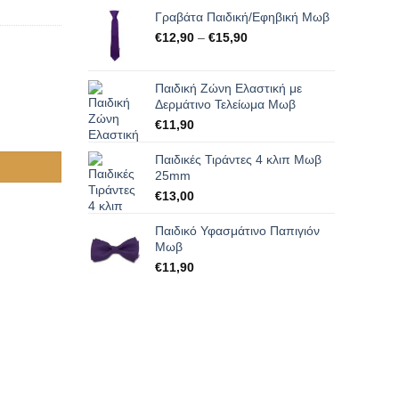
Γραβάτα Παιδική/Εφηβική Μωβ
Price
€
12,90
–
€
15,90
range:
€12,90
through
Παιδική Ζώνη Ελαστική με
Δερμάτινο Τελείωμα Μωβ
€15,90
€
11,90
Παιδικές Τιράντες 4 κλιπ Μωβ
25mm
€
13,00
Παιδικό Υφασμάτινο Παπιγιόν
Μωβ
€
11,90