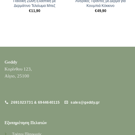
Παιδική Ζώνη Ελαστική με
Ανδρικές Τιράντες με Δερμά για
Δερμάτινο Τελείωμα Μπεζ
Κουμπιά Κόκκινο
€
11,90
€
49,90
Geddy
Κορίνθου 123,
Αίγιο, 25100
2691023731 & 6944640115
sales@geddy.gr
Εξυπηρέτηση Πελατών
Τρόποι Πληρωμής