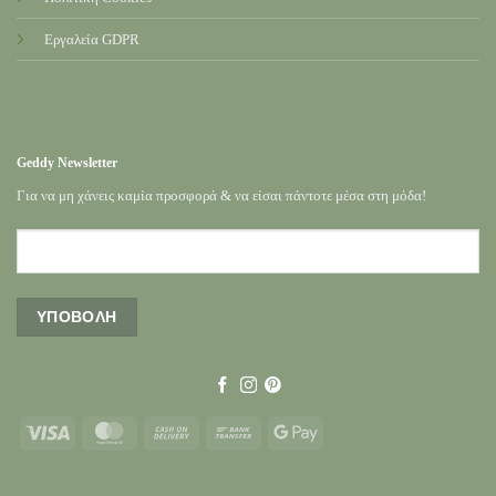
Εργαλεία GDPR
Geddy Newsletter
Για να μη χάνεις καμία προσφορά & να είσαι πάντοτε μέσα στη μόδα!
Visa
MasterCard
Cash
Bank
Google
On
Transfer
Pay
Delivery