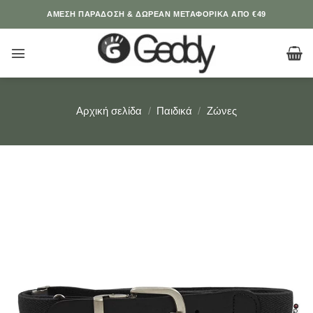
Μετάβαση
ΆΜΕΣΗ ΠΑΡΑΔΟΣΗ & ΔΩΡΕΑΝ ΜΕΤΑΦΟΡΙΚΑ ΑΠΟ €49
στο
περιεχόμενο
Αρχική σελίδα
/
Παιδικά
/
Ζώνες