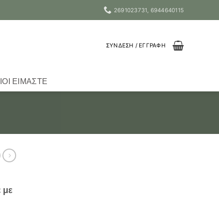
2691023731, 6944640115
ΣΎΝΔΕΣΗ / ΕΓΓΡΑΦΉ
ΙΟΙ ΕΊΜΑΣΤΕ
 με