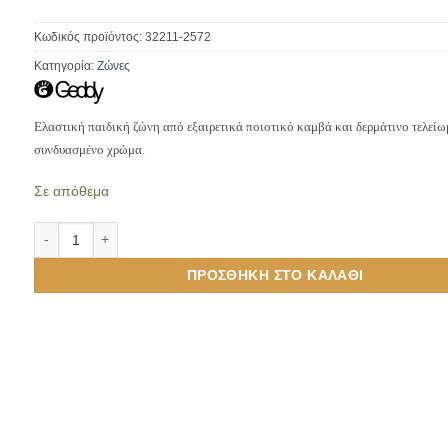
Κωδικός προϊόντος:
32211-2572
Κατηγορία:
Ζώνες
Ελαστική παιδική ζώνη από εξαιρετικά ποιοτικό καμβά και δερμάτινο τελείω
συνδυασμένο χρώμα.
Σε απόθεμα
Παιδική Ζώνη Ελαστική Μπλε Ρουά Γαλάζιο Ριγέ με Δερμάτινο Τ
ΠΡΟΣΘΉΚΗ ΣΤΟ ΚΑΛΆΘΙ