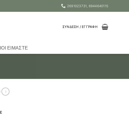
2691023731, 6944640115
ΣΎΝΔΕΣΗ / ΕΓΓΡΑΦΉ
ΙΟΙ ΕΊΜΑΣΤΕ
ε