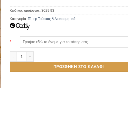
Κωδικός προϊόντος:
3029.93
Κατηγορία:
Τόπερ Τούρτας & Διακοσμητικά
*
Cake Topper Γενεθλίων από Χρυσό Plexiglass με Όνομα ποσότητ
ΠΡΟΣΘΉΚΗ ΣΤΟ ΚΑΛΆΘΙ