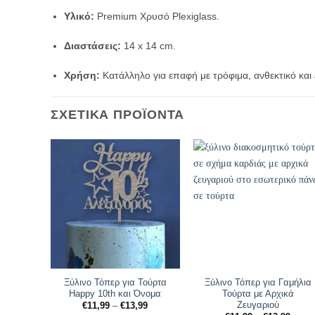
Υλικό:
Premium Χρυσό Plexiglass.
Διαστάσεις:
14 x 14 cm.
Χρήση:
Κατάλληλο για επαφή με τρόφιμα, ανθεκτικό κα
ΣΧΕΤΙΚΆ ΠΡΟΪΌΝΤΑ
Ξύλινο Τόπερ για Τούρτα
Ξύλινο Τόπερ για Γαμήλια
Happy 10th και Όνομα
Τούρτα με Αρχικά
Ζευγαριού
Price
€
11,99
–
€
13,99
range: