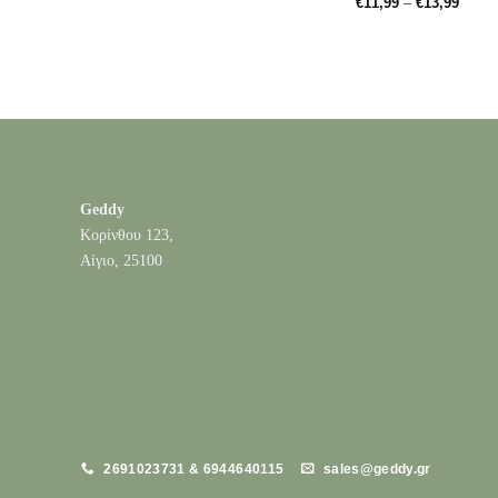
Price
€
11,99
–
€
13,99
€11,99
range
through
€11,9
€13,99
throu
€13,9
Geddy
Κορίνθου 123,
Αίγιο, 25100
2691023731 & 6944640115
sales@geddy.gr