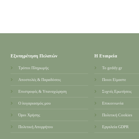
:
9
gh
9
Εξυπηρέτηση Πελατών
Η Εταιρεία
Τρόποι Πληρωμής
Το geddy.gr
Αποστολές & Παραδόσεις
Ποιοι Είμαστε
Επιστροφές & Υπαναχώρηση
Συχνές Ερωτήσεις
Ο λογαριασμός μου
Επικοινωνία
Όροι Χρήσης
Πολιτική Cookies
Πολιτική Απορρήτου
Εργαλεία GDPR