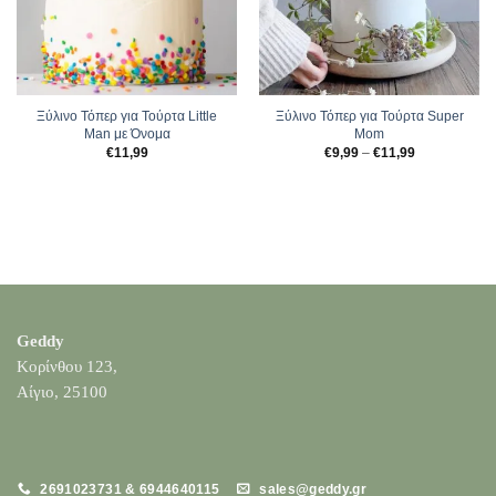
Ξύλινο Τόπερ για Τούρτα Little
Ξύλινο Τόπερ για Τούρτα Super
Man με Όνομα
Mom
Price
€
11,99
€
9,99
–
€
11,99
range:
€9,99
through
€11,99
Geddy
Κορίνθου 123,
Αίγιο, 25100
2691023731 & 6944640115
sales@geddy.gr