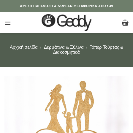
Μετάβαση
ΆΜΕΣΗ ΠΑΡΑΔΟΣΗ & ΔΩΡΕΑΝ ΜΕΤΑΦΟΡΙΚΑ ΑΠΟ €49
στο
περιεχόμενο
Αρχική σελίδα
/
Δερμάτινα & Ξύλινα
/
Τόπερ Τούρτας &
Διακοσμητικά