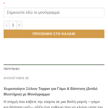
*
Ξύλινο Cake Topper για Διπλό Μυστήριο Γάμος & Βάπτιση με Μονό
ΠΡΟΣΘΉΚΗ ΣΤΟ ΚΑΛΆΘΙ
ΠΕΡΙΓΡΑΦΉ
ΑΞΙΟΛΟΓΉΣΕΙΣ (0)
Χειροποίητο Ξύλινο Topper για Γάμο & Βάπτιση (Διπλό
Μυστήριο) με Μονόγραμμα
Η στιγμή που κόβετε την τούρτα σε μια διπλή γιορτή —γάμο
και βάπτιση μαζί— αξίζει ένα ενθύμιο που να κλείνει μέσα του