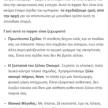
όλη την οικογενειακή σας ευτυχία. Αυτό το topper δεν είναι ένα
ακόμα έτοιμο σχέδιο του εμπορίου·
το σχεδιάζουμε εμείς από
την αρχή
για να αποτυπώσει με μοναδικό τρόπο αυτή τη
σπουδαία στιγμή.
Γιατί αυτό το topper είναι ξεχωριστό
Πρωτότυπο Σχέδιο:
Η σύνθεση δείχνει εσάς και το παιδάκι
σας να στέκεστε πάνω στο σύμβολο του απείρου, ενώ στην
άλλη άκρη φιλοξενείται το αρχικό γράμμα της οικογένειάς
σας. Είναι ένα σχέδιο που δεν θα βρείτε αλλού.
Η ζεστασιά του ξύλου Οκουμέ:
Ξεχάστε το κλασικό, πολύ
λευκό κόντρα πλακέ σημύδας. Χρησιμοποιούμε
ξύλο
οκουμέ πάχους 4mm
, το οποίο έχει μια πανέμορφη,
φυσική γήινη απόχρωση. Είναι εξαιρετικά ανθεκτικό, δεν
λυγίζει εύκολα και δίνει μια αίσθηση αυθεντικού ξύλου στην
τούρτα σας.
Ιδανικό Μέγεθος:
Με πλάτος 16 εκατοστά, έχει τις τέλειες