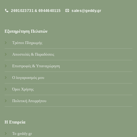
2691023731 & 6944640115
sales@geddy.gr
Εξυπηρέτηση Πελατών
Τρόποι Πληρωμής
Αποστολές & Παραδόσεις
Επιστροφές & Υπαναχώρηση
Ο λογαριασμός μου
Όροι Χρήσης
Πολιτική Απορρήτου
Η Εταιρεία
Το geddy.gr