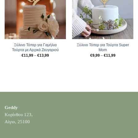
Ξύλινο Τόπερ για Γαμήλια
Ξύλινο Τόπερ για Τούρτα Super
Τούρτα με Αρχικά Ζευγαριού
Mom
Price
Price
€
11,99
–
€
13,99
€
9,99
–
€
11,99
range:
range:
€11,99
€9,99
through
through
€13,99
€11,99
Geddy
Κορίνθου 123,
Αίγιο, 25100