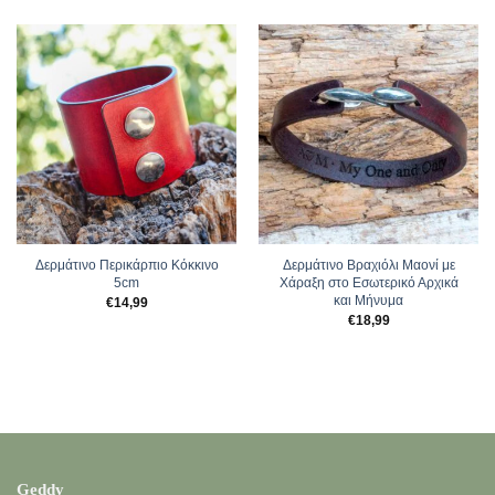
Δερμάτινο Περικάρπιο Κόκκινο
Δερμάτινο Βραχιόλι Μαονί με
5cm
Χάραξη στο Εσωτερικό Αρχικά
και Μήνυμα
€
14,99
€
18,99
Geddy