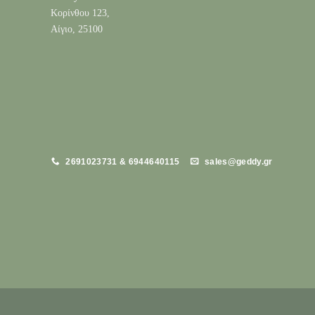
Κορίνθου 123,
Αίγιο, 25100
2691023731 & 6944640115
sales@geddy.gr