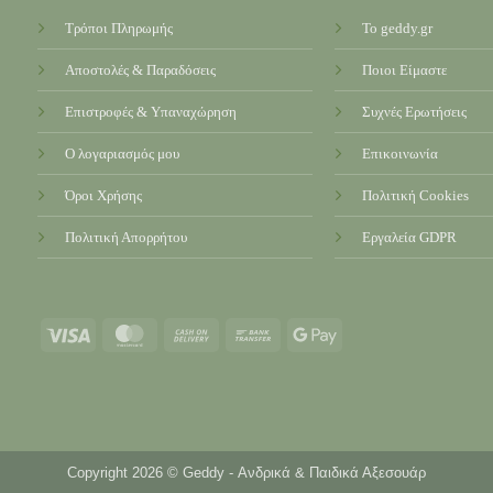
Τρόποι Πληρωμής
Το geddy.gr
Αποστολές & Παραδόσεις
Ποιοι Είμαστε
Επιστροφές & Υπαναχώρηση
Συχνές Ερωτήσεις
Ο λογαριασμός μου
Επικοινωνία
Όροι Χρήσης
Πολιτική Cookies
Πολιτική Απορρήτου
Εργαλεία GDPR
Visa
MasterCard
Cash
Bank
Google
On
Transfer
Pay
Delivery
Copyright 2026 © Geddy - Ανδρικά & Παιδικά Αξεσουάρ