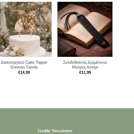
Διακοσμητικό Cake Topper
Σελιδοδείκτης Δερμάτινος
Προσω
Gnomes Family
Μαύρος Αστέρι
3D
Ζευ
€
14,99
€
11,99
Geddy Newsletter