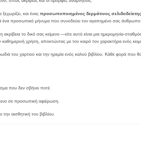
όνο, όπως ακριβώς και οι όμορφες αναμνήσεις.
 ξεχωρίζει, και ένας
προσωποποιημένος δερμάτινος σελιδοδείκτης
 αλλά ένα προσωπικό μήνυμα που συνοδεύει τον αγαπημένο σας άνθρωπο
 ακρίβεια το δικό σας κείμενο —είτε αυτό είναι μια ημερομηνία-σταθμός
την καθημερινή χρήση, αποκτώντας με τον καιρό τον χαρακτήρα ενός κειμ
ωδιά του χαρτιού και την ηρεμία ενός καλού βιβλίου. Κάθε φορά που θα 
σμα που δεν σβήνει ποτέ.
ίμενο σε προσωπική αφιέρωση.
 την αισθητική του βιβλίου.