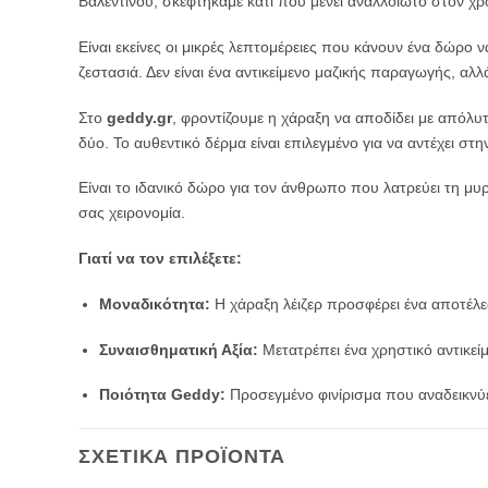
Βαλεντίνου, σκεφτήκαμε κάτι που μένει αναλλοίωτο στον χρ
Είναι εκείνες οι μικρές λεπτομέρειες που κάνουν ένα δώρο να
ζεστασιά. Δεν είναι ένα αντικείμενο μαζικής παραγωγής,
Στο
geddy.gr
, φροντίζουμε η χάραξη να αποδίδει με απόλυτη
δύο. Το αυθεντικό δέρμα είναι επιλεγμένο για να αντέχει σ
Είναι το ιδανικό δώρο για τον άνθρωπο που λατρεύει τη μυρ
σας χειρονομία.
Γιατί να τον επιλέξετε:
Μοναδικότητα:
Η χάραξη λέιζερ προσφέρει ένα αποτέλε
Συναισθηματική Αξία:
Μετατρέπει ένα χρηστικό αντικε
Ποιότητα Geddy:
Προσεγμένο φινίρισμα που αναδεικνύει
ΣΧΕΤΙΚΆ ΠΡΟΪΌΝΤΑ