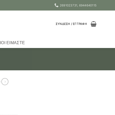
2691023731, 6944640115
ΣΎΝΔΕΣΗ / ΕΓΓΡΑΦΉ
ΙΟΙ ΕΊΜΑΣΤΕ