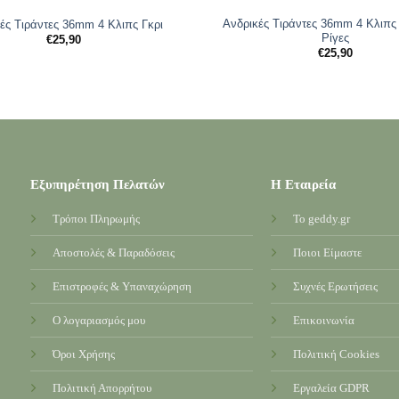
Ανδρικές Tιράντες 36mm 4 Κλιπς 
ές Tιράντες 36mm 4 Κλιπς Γκρι
Ρίγες
€
25,90
€
25,90
Εξυπηρέτηση Πελατών
Η Εταιρεία
Τρόποι Πληρωμής
Το geddy.gr
Αποστολές & Παραδόσεις
Ποιοι Είμαστε
Επιστροφές & Υπαναχώρηση
Συχνές Ερωτήσεις
Ο λογαριασμός μου
Επικοινωνία
Όροι Χρήσης
Πολιτική Cookies
Πολιτική Απορρήτου
Εργαλεία GDPR