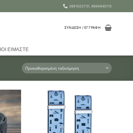
2691023731, 6944640115
ΣΎΝΔΕΣΗ / ΕΓΓΡΑΦΉ
ΙΟΙ ΕΊΜΑΣΤΕ