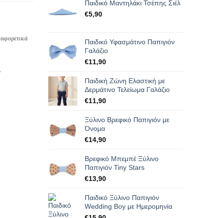
Παιδικό Μαντηλάκι Τσέπης Σιέλ
€
5,90
διαφορετικά
Παιδικό Υφασμάτινο Παπιγιόν
Γαλάζιο
€
11,90
.
Παιδική Ζώνη Ελαστική με
Δερμάτινο Τελείωμα Γαλάζιο
€
11,90
Ξύλινο Βρεφικό Παπιγιόν με
Όνομα
€
14,90
Βρεφικό Μπεμπέ Ξύλινο
Παπιγιόν Tiny Stars
€
13,90
Παιδικό Ξύλινο Παπιγιόν
Wedding Boy με Ημερομηνία
€
15,90