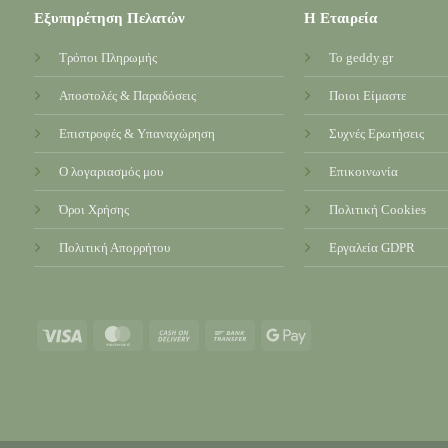
Εξυπηρέτηση Πελατών
Η Εταιρεία
Τρόποι Πληρωμής
Το geddy.gr
Αποστολές & Παραδόσεις
Ποιοι Είμαστε
Επιστροφές & Υπαναχώρηση
Συχνές Ερωτήσεις
Ο λογαριασμός μου
Επικοινωνία
Όροι Χρήσης
Πολιτική Cookies
Πολιτική Απορρήτου
Εργαλεία GDPR
Visa
MasterCard
Cash
Bank
Google
On
Transfer
Pay
Delivery