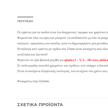
ΠΕΡΙΓΡΑΦΉ
Οι τιράντες για τα παιδιά είναι ένα διαχρονικό, όμορφο και χρηστικ
Φοριούνται όλες τις ώρες και μπορούν να συνδυαστούν με όλα τα ρούχα
παπιγιόν, τραγιάσκες και καπέλα, ώστε να δημιουργήσετε μία μοναδικ
Η συλλογή από τιράντες με σχέδια στα 25mm είναι φτιαγμένη από εξαι
ανεξίτηλα και ζωντανά!
Βγαίνουν σε τρία βασικά μεγέθη για
ηλικίες 1 – 5, 5 – 10 ετών, αλλά 
Σε πολύ μεγάλη ποικιλία χρωμάτων και σχεδίων, ενώ υπάρχει η δυνατότ
Είναι αντικείμενα εξαιρετικής ποιότητας, που αντέχουν στο χρόνο κα
Φτιαγμένες στην Ελλάδα.
ΣΧΕΤΙΚΆ ΠΡΟΪΌΝΤΑ