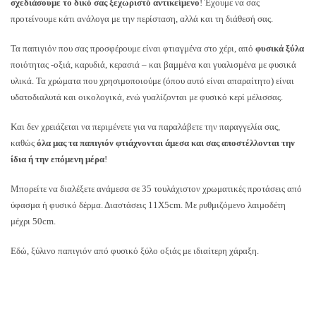
σχεδιάσουμε το δικό σας ξεχωριστό αντικείμενο
! Έχουμε να σας
προτείνουμε κάτι ανάλογα με την περίσταση, αλλά και τη διάθεσή σας.
Τα παπιγιόν που σας προσφέρουμε είναι φτιαγμένα στο χέρι, από
φυσικά ξύλα
ποιότητας -οξιά, καρυδιά, κερασιά – και βαμμένα και γυαλισμένα με φυσικά
υλικά. Τα χρώματα που χρησιμοποιούμε (όπου αυτό είναι απαραίτητο) είναι
υδατοδιαλυτά και οικολογικά, ενώ γυαλίζονται με φυσικό κερί μέλισσας.
Και δεν χρειάζεται να περιμένετε για να παραλάβετε την παραγγελία σας,
καθώς
όλα μας τα παπιγιόν φτιάχνονται άμεσα και σας αποστέλλονται την
ίδια ή την επόμενη μέρα
!
Μπορείτε να διαλέξετε ανάμεσα σε 35 τουλάχιστον χρωματικές προτάσεις από
ύφασμα ή φυσικό δέρμα. Διαστάσεις 11Χ5cm. Με ρυθμιζόμενο λαιμοδέτη
μέχρι 50cm.
Εδώ, ξύλινο παπιγιόν από φυσικό ξύλο οξιάς με ιδιαίτερη χάραξη.