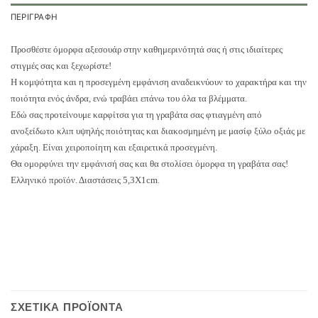
ΠΕΡΙΓΡΑΦΉ
Προσθέστε όμορφα αξεσουάρ στην καθημερινότητά σας ή στις ιδιαίτερες
στιγμές σας και ξεχωρίστε!
Η κομψότητα και η προσεγμένη εμφάνιση αναδεικνύουν το χαρακτήρα και την
ποιότητα ενός άνδρα, ενώ τραβάει επάνω του όλα τα βλέμματα.
Εδώ σας προτείνουμε καρφίτσα για τη γραβάτα σας φτιαγμένη από
ανοξείδωτο κλιπ υψηλής ποιότητας και διακοσμημένη με μασίφ ξύλο οξιάς με
χάραξη. Είναι χειροποίητη και εξαιρετικά προσεγμένη.
Θα ομορφύνει την εμφάνισή σας και θα στολίσει όμορφα τη γραβάτα σας!
Ελληνικό προϊόν. Διαστάσεις 5,3Χ1cm.
ΣΧΕΤΙΚΆ ΠΡΟΪΌΝΤΑ