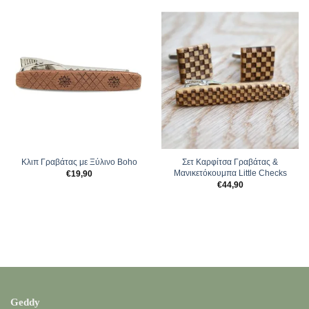
Κλιπ Γραβάτας με Ξύλινο Boho
Σετ Καρφίτσα Γραβάτας &
Μανικετόκουμπα Little Checks
€
19,90
€
44,90
Geddy