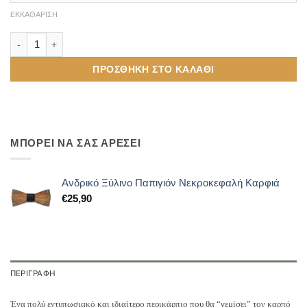
ΕΚΚΑΘΆΡΙΣΗ
Δερμάτινο Περικάρπιο Μαύρο ποσότητα
ΠΡΟΣΘΉΚΗ ΣΤΟ ΚΑΛΆΘΙ
ΜΠΟΡΕΙ ΝΑ ΣΑΣ ΑΡΕΣΕΙ
Ανδρικό Ξύλινο Παπιγιόν Νεκροκεφαλή Καρφιά
€
25,90
ΠΕΡΙΓΡΑΦΉ
Ένα πολύ εντυπωσιακό και ιδιαίτερο περικάρπιο που θα “γεμίσει” τον καρπό