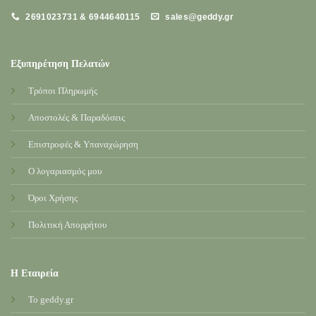
2691023731 & 6944640115
sales@geddy.gr
Εξυπηρέτηση Πελατών
Τρόποι Πληρωμής
Αποστολές & Παραδόσεις
Επιστροφές & Υπαναχώρηση
Ο λογαριασμός μου
Όροι Χρήσης
Πολιτική Απορρήτου
Η Εταιρεία
Το geddy.gr