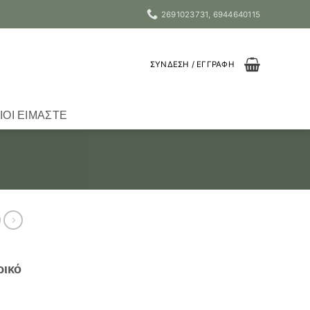
2691023731, 6944640115
ΣΎΝΔΕΣΗ / ΕΓΓΡΑΦΉ
ΙΟΙ ΕΊΜΑΣΤΕ
ρικό