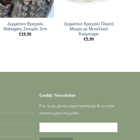
Δερμάτινο Βραχιόλι
Δερμάτινο Βραχιόλι Πλεκτό
Δερμά
Mahogany Σταυρός 3cm
Μαύρο με Μεταλλικό
Δ
Κούμπωμα
€
19,90
€
5,99
Geddy Newsletter
Για να μη χάνεις καμία προσφορά & να είσαι
πάντοτε μέσα στη μόδα!