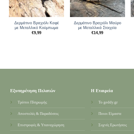
Δερμάτινο Βραχιόλι Καφέ
Δερμάτινο Βραχιόλι Μαύρο
με Μεταλλικό Κούμπωμα
με Μεταλλικά Στοιχεία
€
9,99
€
14,99
Εξυπηρέτηση Πελατών
Η Εταιρεία
Τρόποι Πληρωμής
Το geddy.gr
Αποστολές & Παραδόσεις
Ποιοι Είμαστε
Επιστροφές & Υπαναχώρηση
Συχνές Ερωτήσεις