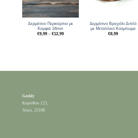
Δερμάτινο Περικάρπιο με
Δερμάτινο Βραχιόλι Διπλό
Καρφιά 18mm
με Μεταλλικό Κούμπωμα
Price
€
9,99
–
€
12,99
€
8,99
range:
€9,99
through
€12,99
Geddy
Κορίνθου 123,
Αίγιο, 25100