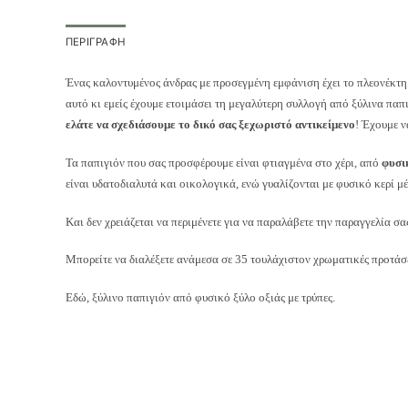
ΠΕΡΙΓΡΑΦΉ
Ένας καλοντυμένος άνδρας με προσεγμένη εμφάνιση έχει το πλεονέκτημ
αυτό κι εμείς έχουμε ετοιμάσει τη μεγαλύτερη συλλογή από ξύλινα παπι
ελάτε να σχεδιάσουμε το δικό σας ξεχωριστό αντικείμενο
! Έχουμε ν
Τα παπιγιόν που σας προσφέρουμε είναι φτιαγμένα στο χέρι, από
φυσι
είναι υδατοδιαλυτά και οικολογικά, ενώ γυαλίζονται με φυσικό κερί μ
Και δεν χρειάζεται να περιμένετε για να παραλάβετε την παραγγελία σ
Μπορείτε να διαλέξετε ανάμεσα σε 35 τουλάχιστον χρωματικές προτάσ
Εδώ, ξύλινο παπιγιόν από φυσικό ξύλο οξιάς με τρύπες.