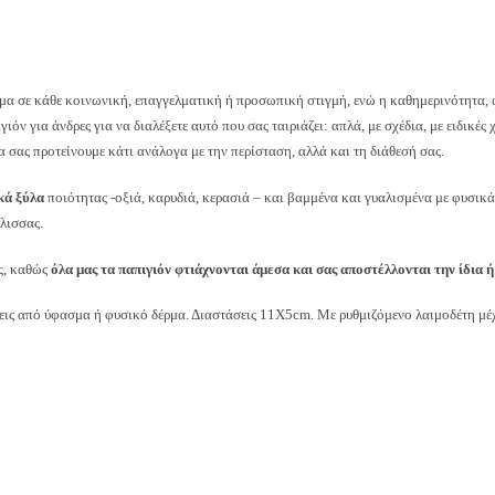
α σε κάθε κοινωνική, επαγγελματική ή προσωπική στιγμή, ενώ η καθημερινότητα, αλ
γιόν για άνδρες για να διαλέξετε αυτό που σας ταιριάζει: απλά, με σχέδια, με ειδικέ
α σας προτείνουμε κάτι ανάλογα με την περίσταση, αλλά και τη διάθεσή σας.
κά ξύλα
ποιότητας -οξιά, καρυδιά, κερασιά – και βαμμένα και γυαλισμένα με φυσικ
έλισσας.
ας, καθώς
όλα μας τα παπιγιόν φτιάχνονται άμεσα και σας αποστέλλονται την ίδια 
εις από ύφασμα ή φυσικό δέρμα. Διαστάσεις 11Χ5cm. Με ρυθμιζόμενο λαιμοδέτη μέ