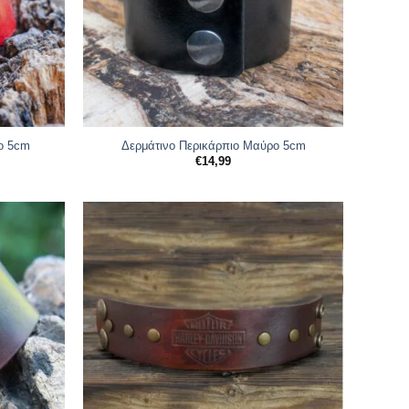
νο 5cm
Δερμάτινο Περικάρπιο Μαύρο 5cm
€
14,99