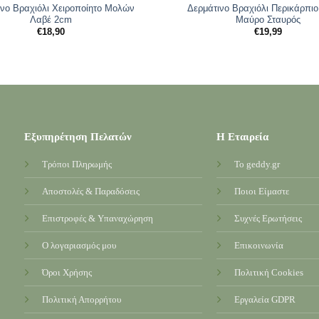
νο Βραχιόλι Χειροποίητο Μολών
Δερμάτινο Βραχιόλι Περικάρπι
Λαβέ 2cm
Μαύρο Σταυρός
€
18,90
€
19,99
Εξυπηρέτηση Πελατών
Η Εταιρεία
Τρόποι Πληρωμής
Το geddy.gr
Αποστολές & Παραδόσεις
Ποιοι Είμαστε
Επιστροφές & Υπαναχώρηση
Συχνές Ερωτήσεις
Ο λογαριασμός μου
Επικοινωνία
Όροι Χρήσης
Πολιτική Cookies
Πολιτική Απορρήτου
Εργαλεία GDPR