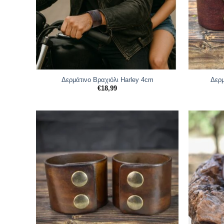
Δερμάτινο Βραχιόλι Harley 4cm
Δερμ
€
18,99