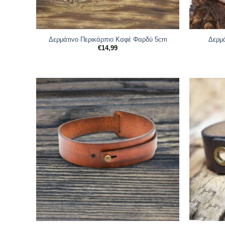
Δερμάτινο Περικάρπιο Καφέ Φαρδύ 5cm
Δερμ
€
14,99