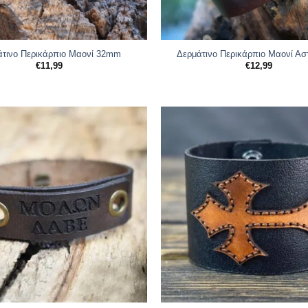
άτινο Περικάρπιο Μαονί 32mm
Δερμάτινο Περικάρπιο Μαονί Ασ
€
11,99
€
12,99