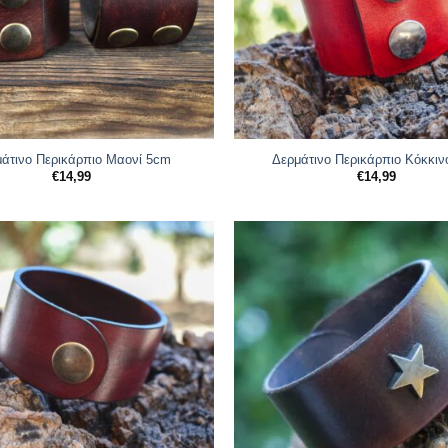
άτινο Περικάρπιο Μαονί 5cm
Δερμάτινο Περικάρπιο Κόκκι
€
14,99
€
14,99