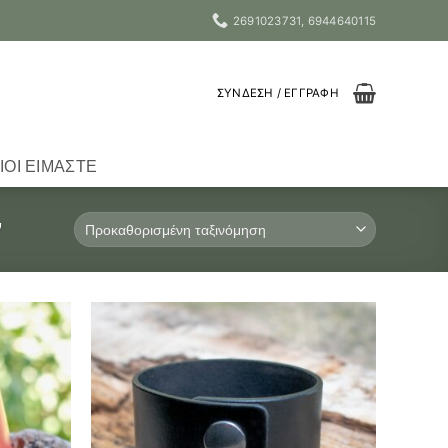
2691023731, 6944640115
ΣΎΝΔΕΣΗ / ΕΓΓΡΑΦΉ
ΙΟΙ ΕΊΜΑΣΤΕ
”