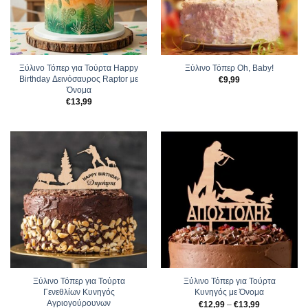
Ξύλινο Τόπερ για Τούρτα Happy
Ξύλινο Τόπερ Oh, Baby!
Birthday Δεινόσαυρος Raptor με
€
9,99
Όνομα
€
13,99
Ξύλινο Τόπερ για Τούρτα
Ξύλινο Τόπερ για Τούρτα
Γενεθλίων Κυνηγός
Κυνηγός με Όνομα
Αγριογούρουνων
Price
€
12,99
–
€
13,99