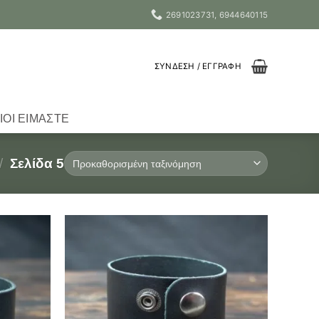
2691023731, 6944640115
ΣΎΝΔΕΣΗ / ΕΓΓΡΑΦΉ
ΙΟΙ ΕΊΜΑΣΤΕ
/
Σελίδα 5