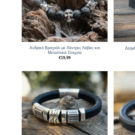
Ανδρικό Βραχιόλι με Χάντρες Λάβας και
Δερμά
Μεταλλικά Στοιχεία
€
19,99