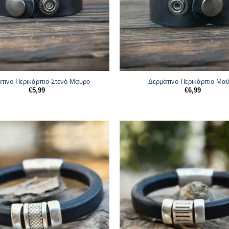
τινο Περικάρπιο Στενό Μαύρο
Δερμάτινο Περικάρπιο Μα
€
5,99
€
6,99