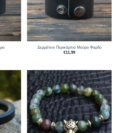
ύρο
Δερμάτινο Περικάρπιο Μαύρο Φαρδύ
€
11,99