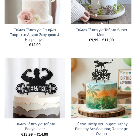
Ξύλινο Τόπερ για Γαμήλια
Ξύλινο Τόπερ για Τούρτα Super
Τούρτα με Αρχικά Ζευγαριού &
Mom
Ημερομηνία
Price
€
9,99
–
€
11,99
range:
€
12,99
€9,99
through
€11,99
Ξύλινο Τόπερ για Τούρτα
Ξύλινο Τόπερ για Τούρτα Happy
Bodybuilder
Birthday Δεινόσαυρος Raptor με
Όνομα
Price
€
13,99
–
€
14,99