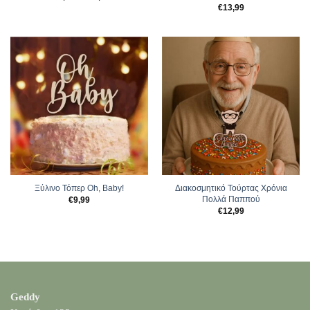
range:
€
13,99
€13,99
through
€14,99
Ξύλινο Τόπερ Oh, Baby!
Διακοσμητικό Τούρτας Χρόνια
Πολλά Παππού
€
9,99
€
12,99
Geddy