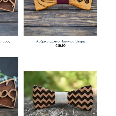
μπάρος
Ανδρικό Ξύλινο Παπιγιόν Vespa
€
19,90