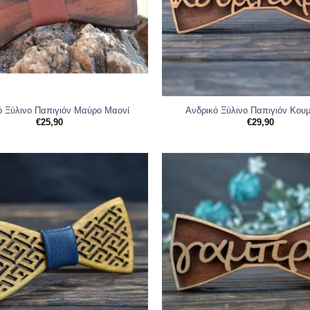
ό Ξύλινο Παπιγιόν Μαύρο Μαονί
Ανδρικό Ξύλινο Παπιγιόν Κου
€
25,90
€
29,90